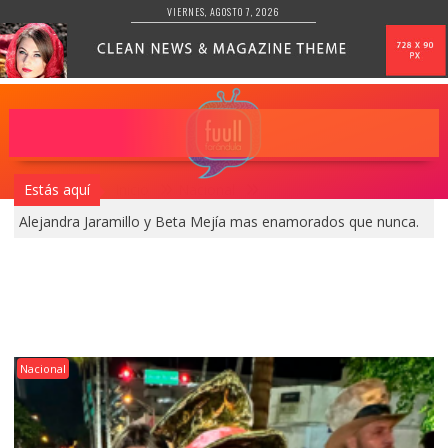
Saltar
VIERNES, AGOSTO 7, 2026
al
contenido
Estás aquí
Inicio
Nacional
Alejandra Jaramillo y Beta Mejía mas enamorados que nunca.
Nacional